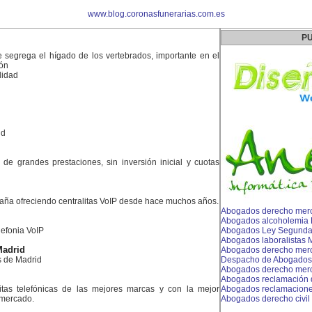
www.blog.coronasfunerarias.com.es
PU
 segrega el hígado de los vertebrados, importante en el
ión
ilidad
id
es de grandes prestaciones, sin inversión inicial y cuotas
aña ofreciendo centralitas VoIP desde hace muchos años.
Abogados derecho merca
Abogados alcoholemia 
lefonia VoIP
Abogados Ley Segunda 
Abogados laboralistas 
Madrid
Abogados derecho merca
 de Madrid
Despacho de Abogados
Abogados derecho merca
Abogados reclamación
litas telefónicas de las mejores marcas y con la mejor
Abogados reclamacione
 mercado.
Abogados derecho civil