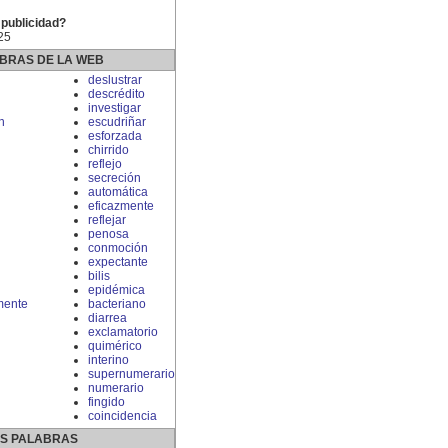
 publicidad?
25
BRAS DE LA WEB
deslustrar
descrédito
investigar
n
escudriñar
esforzada
chirrido
reflejo
secreción
automática
eficazmente
reflejar
penosa
conmoción
expectante
bilis
epidémica
mente
bacteriano
diarrea
exclamatorio
quimérico
interino
supernumerario
numerario
fingido
coincidencia
S PALABRAS