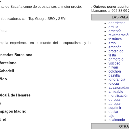
P
nto de España como de otros países al mejor precio.
¿Quieres poner aquí tu
Llamanos al 902 88 66 
LAS PALA
en buscadores con Top Google SEO y SEM
enardecer
ardilla
elona
ardentía
reverberació
fosfórica
plia experiencia en el mundo del escaparatismo y la
ardo
embrión
protegido
ncarias Barcelona
testa
primordio
Barcelona
viscoso
hilván
abadell
colchón
bastilla
Vigo
ignorancia
idiocia
apasionada
amigable
lcalá de Henares
mortificación
derogar
s
abrogar
suprimir
impagos Madrid
obstar
tajo
drid
totalmente
OTRA